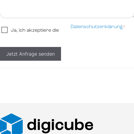
Datenschutzerklärung
*
Datenschutzerklärung
Ja, ich akzeptiere die
*
Jetzt Anfrage senden