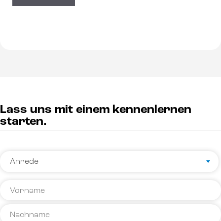
Lass uns mit einem kennenlernen
starten.
Name
Anrede
*
Anrede
Vorname