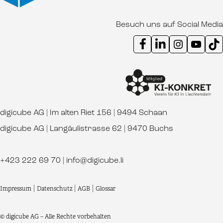
Besuch uns auf Social Media
Instagram Kanal digicube
Youtube Kanal d
Ti
digicube AG | Im alten Riet 156 | 9494 Schaan
digicube AG | Langäulistrasse 62 | 9470 Buchs
+423 222 69 70
|
info@digicube.li
Impressum
|
Datenschutz
|
AGB
|
Glossar
© digicube AG – Alle Rechte vorbehalten