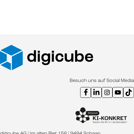
Besuch uns auf Social Media
Instagram Kanal digicube
Youtube Kanal d
Ti
digicube AG | Im alten Riet 156 | 9494 Schaan