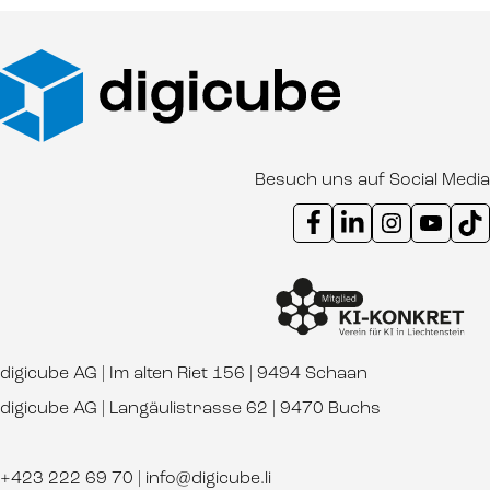
Besuch uns auf Social Media
Instagram Kanal digicube
Youtube Kanal d
Ti
digicube AG | Im alten Riet 156 | 9494 Schaan
digicube AG | Langäulistrasse 62 | 9470 Buchs
+423 222 69 70
|
info@digicube.li