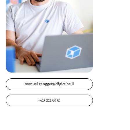
manuel.zangger@digicube.li
+423 222 69 61