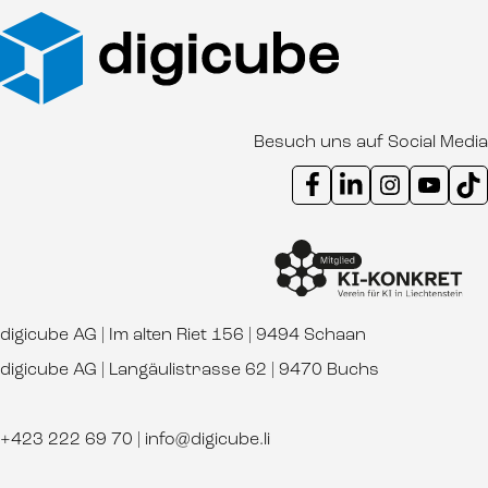
Besuch uns auf Social Media
Instagram Kanal digicube
Youtube Kanal d
Ti
digicube AG | Im alten Riet 156 | 9494 Schaan
digicube AG | Langäulistrasse 62 | 9470 Buchs
+423 222 69 70
|
info@digicube.li