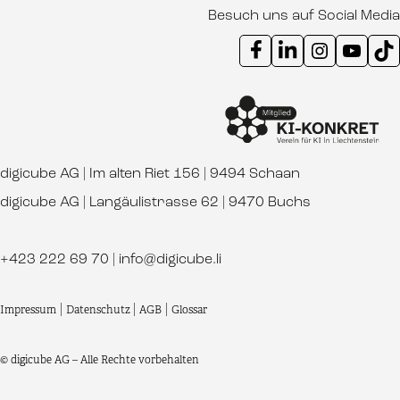
Besuch uns auf Social Media
Instagram Kanal digicube
Youtube Kanal d
Ti
digicube AG | Im alten Riet 156 | 9494 Schaan
digicube AG | Langäulistrasse 62 | 9470 Buchs
+423 222 69 70
|
info@digicube.li
Impressum
|
Datenschutz
|
AGB
|
Glossar
© digicube AG – Alle Rechte vorbehalten