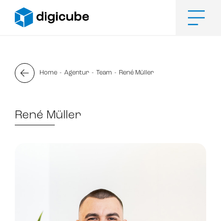
Zum
Inhalt
springen
Men
Home
Agentur
Team
René Müller
René Müller