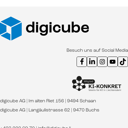
Besuch uns auf Social Media
Instagram Kanal digicube
Youtube Kanal d
Ti
digicube AG | Im alten Riet 156 | 9494 Schaan
digicube AG | Langäulistrasse 62 | 9470 Buchs