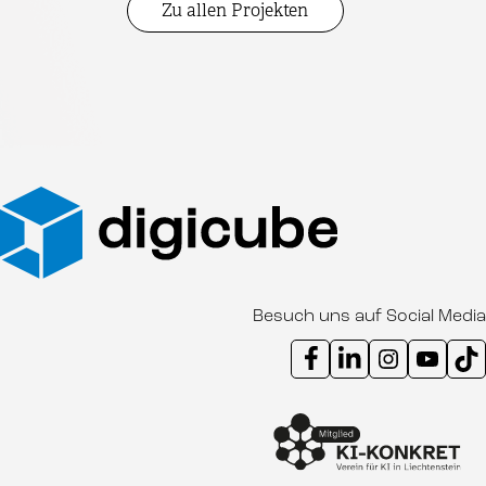
Zu allen Projekten
Besuch uns auf Social Media
Instagram Kanal digicube
Youtube Kanal d
Ti