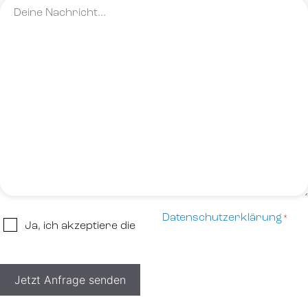
Deine
*
Nachricht…
*
Datenschutzerklärung
*
Datenschutzerklärung
Ja, ich akzeptiere die
*
Jetzt Anfrage senden