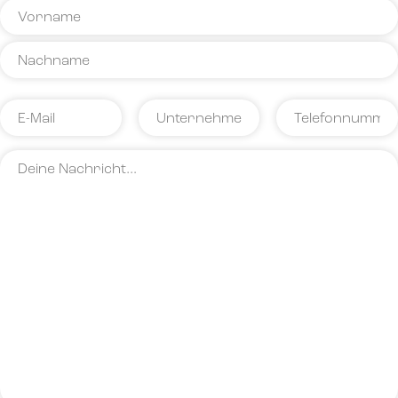
Anrede
Vorname
Name
E-
Unternehmen
Telefonnummer
Mail
Deine
*
Nachricht…
*