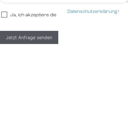
Datenschutzerklärung
*
Datenschutzerklärung
Ja, ich akzeptiere die
*
Jetzt Anfrage senden