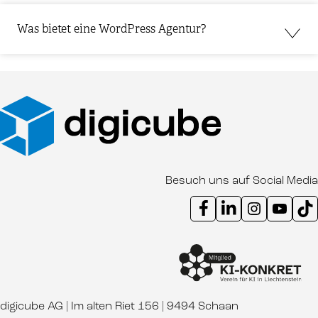
Was bietet eine WordPress Agentur?
Besuch uns auf Social Media
Instagram Kanal digicube
Youtube Kanal d
Ti
digicube AG | Im alten Riet 156 | 9494 Schaan