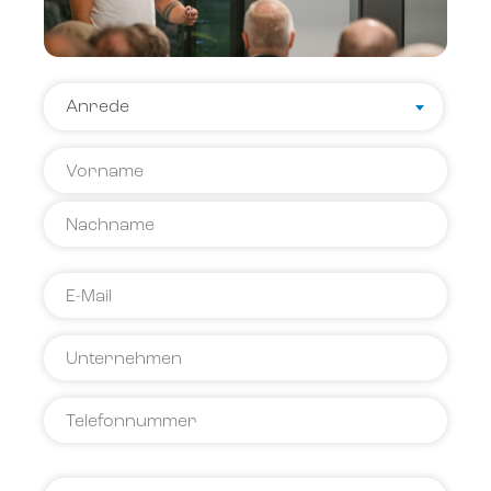
Name
Anrede
*
Anrede
Vorname
Name
E-
Mail
Unternehmen
*
Telefonnummer