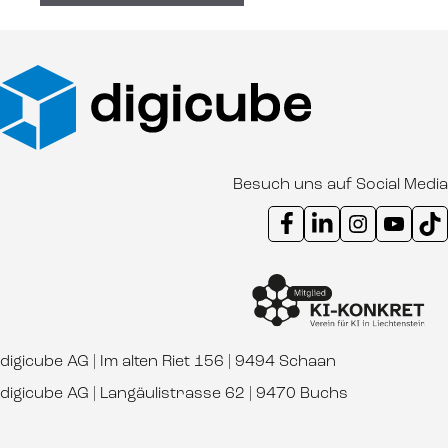
Besuch uns auf Social Media
Instagram Kanal digicube
Youtube Kanal d
Ti
digicube AG | Im alten Riet 156 | 9494 Schaan
digicube AG | Langäulistrasse 62 | 9470 Buchs