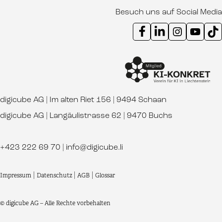
Besuch uns auf Social Media
Instagram Kanal digicube
Youtube Kanal d
Ti
digicube AG | Im alten Riet 156 | 9494 Schaan
digicube AG | Langäulistrasse 62 | 9470 Buchs
+423 222 69 70
|
info@digicube.li
Impressum
|
Datenschutz
|
AGB
|
Glossar
© digicube AG – Alle Rechte vorbehalten