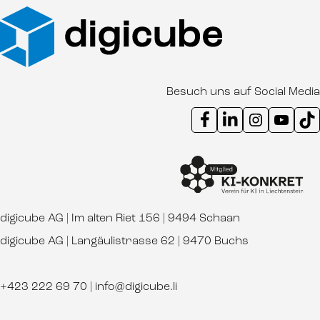
Besuch uns auf Social Media
Instagram Kanal digicube
Youtube Kanal d
Ti
digicube AG | Im alten Riet 156 | 9494 Schaan
digicube AG | Langäulistrasse 62 | 9470 Buchs
+423 222 69 70
|
info@digicube.li