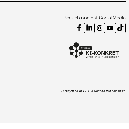
Besuch uns auf Social Media
Instagram Kanal digicube
Youtube Kanal digi
Tik
© digicube AG – Alle Rechte vorbehalten