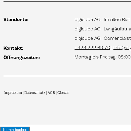
Standorte:
digicube AG | Im alten Rie
digicube AG | Langäulistr
digicube AG | Comercial
+423 222 69 70
|
info@dig
Kontakt:
Montag bis Freitag: 08:0
Öffnungszeiten:
Impressum
Datenschutz
AGB
Glossar
|
|
|