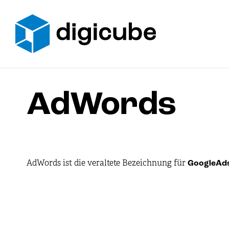
Zum
Inhalt
springen
AdWords
AdWords ist die veraltete Bezeichnung für
GoogleAds