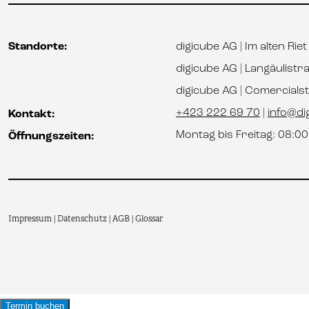
Standorte:
digicube AG | Im alten Rie
digicube AG | Langäulistr
digicube AG | Comercial
+423 222 69 70
|
info@dig
Kontakt:
Montag bis Freitag: 08:0
Öffnungszeiten:
Impressum
Datenschutz
AGB
Glossar
|
|
|