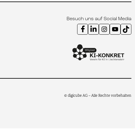
Besuch uns auf Social Media
Instagram Kanal digicube
Youtube Kanal digi
Tik
© digicube AG – Alle Rechte vorbehalten