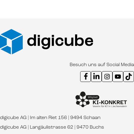
Besuch uns auf Social Media
Instagram Kanal digicube
Youtube Kanal d
Ti
digicube AG | Im alten Riet 156 | 9494 Schaan
digicube AG | Langäulistrasse 62 | 9470 Buchs