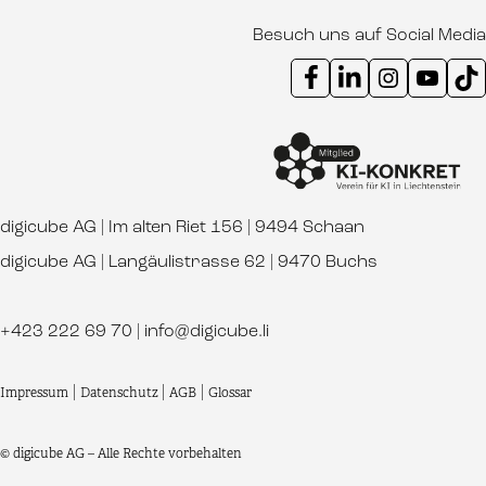
Besuch uns auf Social Media
Instagram Kanal digicube
Youtube Kanal d
Ti
digicube AG | Im alten Riet 156 | 9494 Schaan
digicube AG | Langäulistrasse 62 | 9470 Buchs
+423 222 69 70
|
info@digicube.li
Impressum
|
Datenschutz
|
AGB
|
Glossar
© digicube AG – Alle Rechte vorbehalten