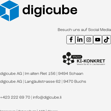
Besuch uns auf Social Media
Instagram Kanal digicube
Youtube Kanal d
Ti
digicube AG | Im alten Riet 156 | 9494 Schaan
digicube AG | Langäulistrasse 62 | 9470 Buchs
+423 222 69 70
|
info@digicube.li