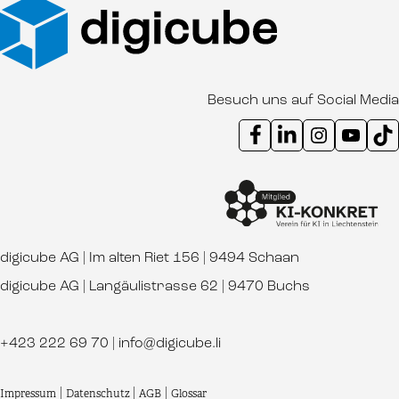
Besuch uns auf Social Media
Instagram Kanal digicube
Youtube Kanal d
Ti
digicube AG | Im alten Riet 156 | 9494 Schaan
digicube AG | Langäulistrasse 62 | 9470 Buchs
+423 222 69 70
|
info@digicube.li
Impressum
|
Datenschutz
|
AGB
|
Glossar