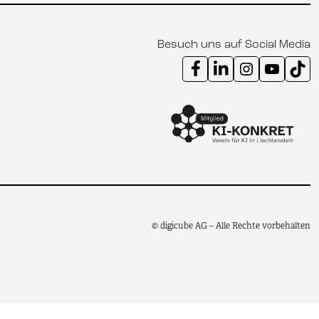
Besuch uns auf Social Media
Instagram Kanal digicube
Youtube Kanal digi
Tik
© digicube AG – Alle Rechte vorbehalten