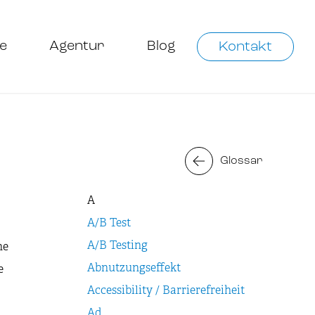
e
Agentur
Blog
Kontakt
Glossar
A
A/B Test
A/B Testing
ne
Abnutzungseffekt
e
Accessibility / Barrierefreiheit
Ad