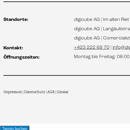
Standorte:
digicube AG | Im alten Rie
digicube AG | Langäulistr
digicube AG | Comercial
+423 222 69 70
|
info@dig
Kontakt:
Montag bis Freitag: 08:0
Öffnungszeiten:
Impressum
Datenschutz
AGB
Glossar
|
|
|