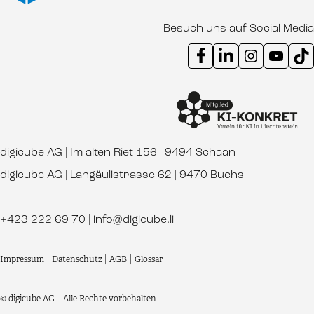
Besuch uns auf Social Media
Instagram Kanal digicube
Youtube Kanal d
Ti
digicube AG | Im alten Riet 156 | 9494 Schaan
digicube AG | Langäulistrasse 62 | 9470 Buchs
+423 222 69 70
|
info@digicube.li
Impressum
|
Datenschutz
|
AGB
|
Glossar
© digicube AG – Alle Rechte vorbehalten