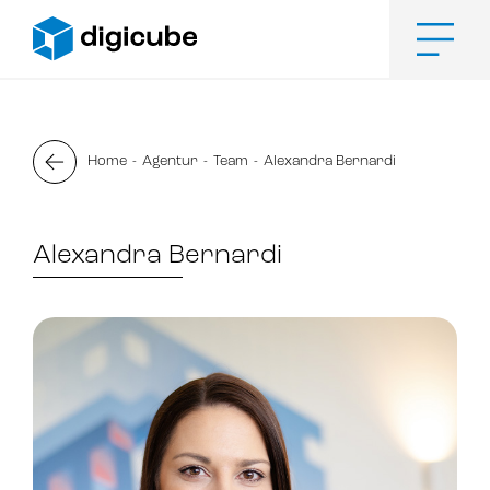
Zum
Inhalt
springen
Men
Home
Agentur
Team
Alexandra Bernardi
Alexandra Bernardi