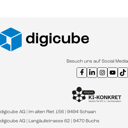
Besuch uns auf Social Media
Instagram Kanal digicube
Youtube Kanal d
Ti
digicube AG | Im alten Riet 156 | 9494 Schaan
digicube AG | Langäulistrasse 62 | 9470 Buchs