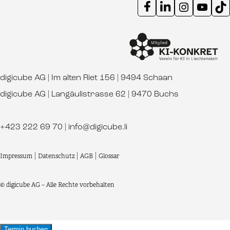
Instagram Kanal digicube
Youtube Kanal d
Ti
digicube AG | Im alten Riet 156 | 9494 Schaan
digicube AG | Langäulistrasse 62 | 9470 Buchs
+423 222 69 70
|
info@digicube.li
Impressum
|
Datenschutz
|
AGB
|
Glossar
© digicube AG – Alle Rechte vorbehalten