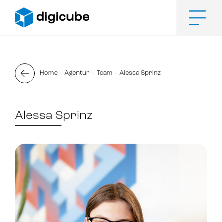
Zum
Inhalt
springen
Men
Home
Agentur
Team
Alessa Sprinz
Alessa Sprinz