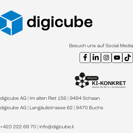
Besuch uns auf Social Media
Instagram Kanal digicube
Youtube Kanal d
Ti
digicube AG | Im alten Riet 156 | 9494 Schaan
digicube AG | Langäulistrasse 62 | 9470 Buchs
+423 222 69 70
|
info@digicube.li