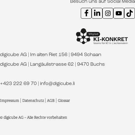
Besuch uns auf Social Media
Instagram Kanal digicube
Youtube Kanal d
Ti
digicube AG | Im alten Riet 156 | 9494 Schaan
digicube AG | Langäulistrasse 62 | 9470 Buchs
+423 222 69 70
|
info@digicube.li
Impressum
|
Datenschutz
|
AGB
|
Glossar
© digicube AG – Alle Rechte vorbehalten